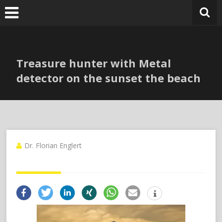
Zum
Inhalt
springen
Treasure hunter with Metal
detector on the sunset the beach
Dr. Florian Englert