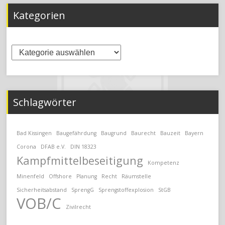
Kategorien
Kategorien
Schlagwörter
Bad Kissingen
Baugefährdung
Baugrund
Baurecht
Bauzeit
Bayern
Corona
DFAB e.V.
DIN 18323
Kampfmittelbeseitigung
Kompetenz
Minenfeld
Offshore
Planung
Recht
Räumstelle
Sicherheitsabstand
SprengG
Sprengstoffexplosion
StGB
VOB/C
Zivilrecht