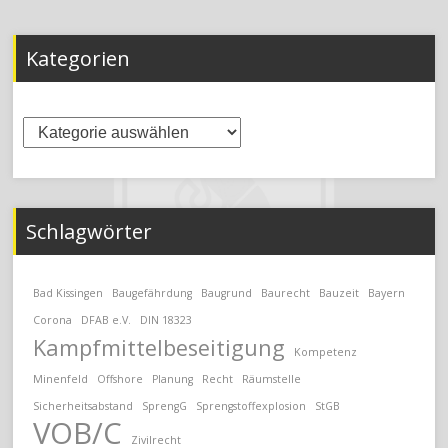
Kategorien
Kategorien
Schlagwörter
Bad Kissingen
Baugefährdung
Baugrund
Baurecht
Bauzeit
Bayern
Corona
DFAB e.V.
DIN 18323
Kampfmittelbeseitigung
Kompetenz
Minenfeld
Offshore
Planung
Recht
Räumstelle
Sicherheitsabstand
SprengG
Sprengstoffexplosion
StGB
VOB/C
Zivilrecht