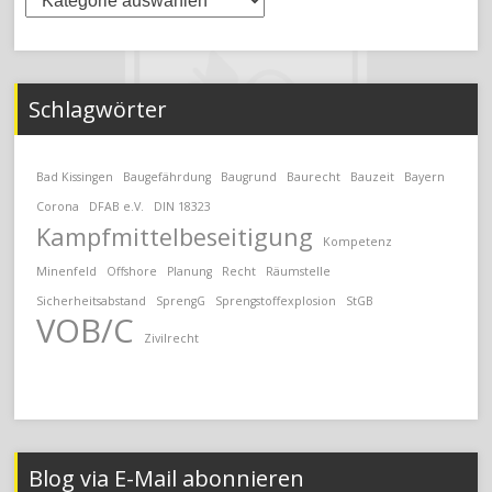
Schlagwörter
Bad Kissingen
Baugefährdung
Baugrund
Baurecht
Bauzeit
Bayern
Corona
DFAB e.V.
DIN 18323
Kampfmittelbeseitigung
Kompetenz
Minenfeld
Offshore
Planung
Recht
Räumstelle
Sicherheitsabstand
SprengG
Sprengstoffexplosion
StGB
VOB/C
Zivilrecht
Blog via E-Mail abonnieren